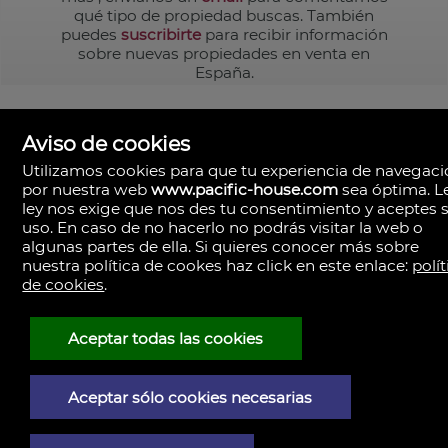
qué tipo de propiedad buscas. También
puedes
suscribirte
para recibir información
sobre nuevas propiedades en venta en
España.
Aviso de cookies
Utilizamos cookies para que tu experiencia de navegac
por nuestra web
www.pacific-house.com
sea óptima. L
ley nos exige que nos des tu consentimiento y aceptes 
uso. En caso de no hacerlo no podrás visitar la web o
algunas partes de ella. Si quieres conocer más sobre
nuestra política de cookes haz click en este enlace:
polít
de cookies
.
Pacific House
Avda. Pio XII, Nº 1, escalera 5, 1º
46009 Valencia
España
Aceptar todas las cookies
+34.963.459.094
+34.616.110.652
Aceptar sólo cookies necesarias
Aviso Legal