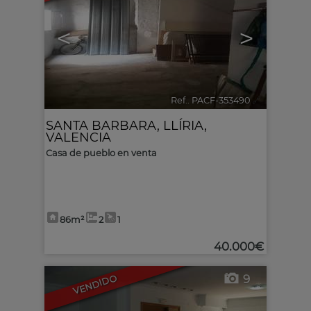
<
>
Ref.. PACF-353490
🔗
SANTA BARBARA
,
LLÍRIA
,
VALENCIA
Casa de pueblo en venta
86m²
2
1
40.000€
9
VENDIDO