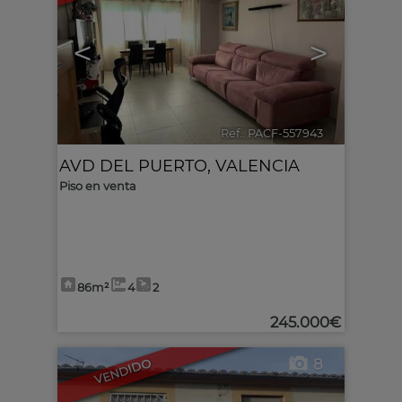
<
>
Ref.. PACF-557943
🔗
AVD DEL PUERTO
,
VALENCIA
Piso en venta
86m²
4
2
245.000€
8
VENDIDO