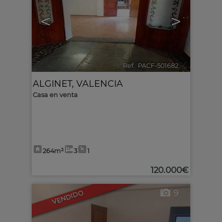
<
>
Ref.. PACF-501682
🔗
ALGINET
,
VALENCIA
Casa en venta
264m²
3
1
120.000€
9
VENDIDO