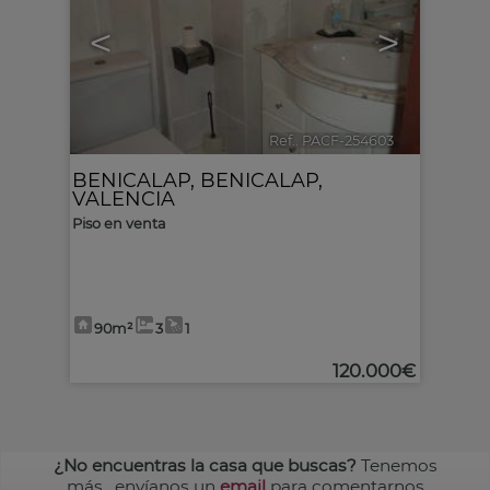
<
>
Ref.. PACF-254603
🔗
BENICALAP
,
BENICALAP
,
VALENCIA
Piso en venta
90m²
3
1
120.000€
¿No encuentras la casa que buscas?
Tenemos
más
, envíanos un
email
para comentarnos