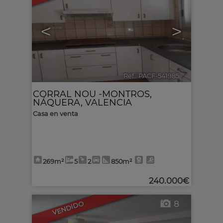
<
>
Ref.. PACF-541985
🔗
CORRAL NOU -MONTROS
,
NÁQUERA
,
VALENCIA
Casa en venta
269m²
5
2
850m²
240.000€
8
VENDIDO