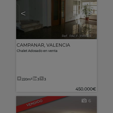
<
>
Ref.. PACF-396073
🔗
CAMPANAR
,
VALENCIA
Chalet Adosado en venta
220m²
3
3
450.000€
6
VENDIDO