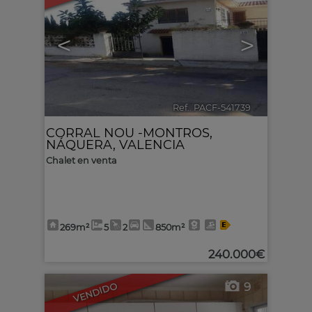
<
>
Ref.. PACF-541739
🔗
CORRAL NOU -MONTROS
,
NÁQUERA
,
VALENCIA
Chalet en venta
269m²
5
2
850m²
240.000€
9
VENDIDO