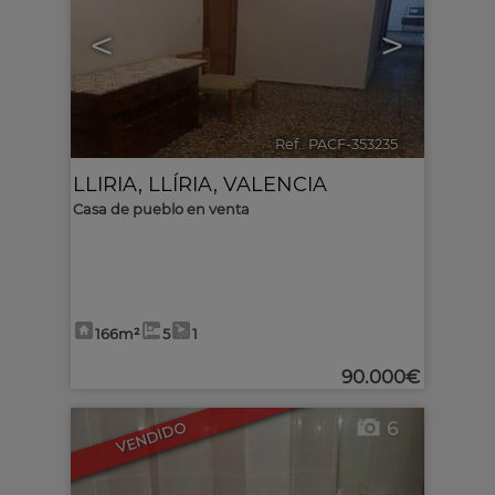
<
>
Ref.. PACF-353235
🔗
LLIRIA
,
LLÍRIA
,
VALENCIA
Casa de pueblo en venta
166m²
5
1
90.000€
6
VENDIDO