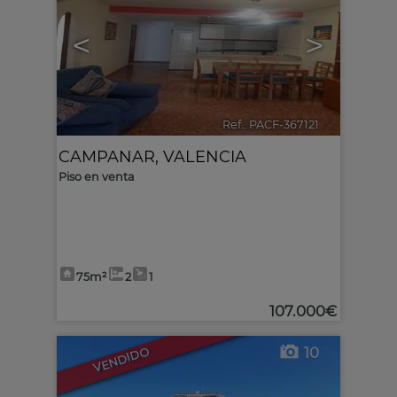
<
>
Ref.. PACF-367121
🔗
CAMPANAR
,
VALENCIA
Piso en venta
75m²
2
1
107.000€
10
VENDIDO