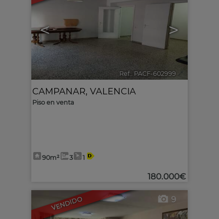
<
>
Ref.. PACF-602999
🔗
CAMPANAR
,
VALENCIA
Piso en venta
90m²
3
1
180.000€
9
VENDIDO