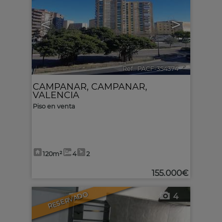
<
>
Ref.. PACF-354374
🔗
CAMPANAR
,
CAMPANAR
,
VALENCIA
Piso en venta
120m²
4
2
155.000€
RESERVADO
4