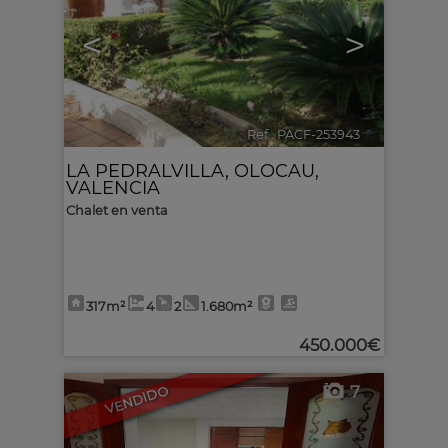
<
>
Ref.. PACF-253943
🔗
LA PEDRALVILLA
,
OLOCAU
,
VALENCIA
Chalet en venta
317m²
4
2
1.680m²
450.000€
7
VENDIDO