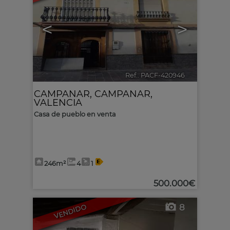
<
>
Ref.. PACF-420946
🔗
CAMPANAR
,
CAMPANAR
,
VALENCIA
Casa de pueblo en venta
246m²
4
1
500.000€
8
VENDIDO