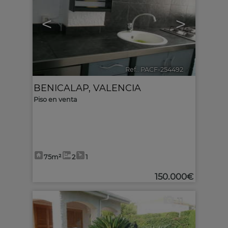
<
>
Ref.. PACF-254492
🔗
BENICALAP
,
VALENCIA
Piso en venta
75m²
2
1
150.000€
11