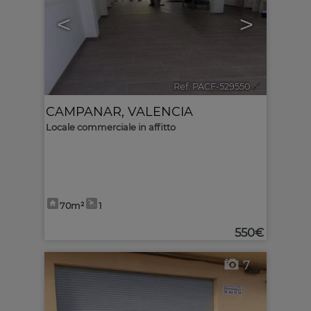
<
>
Ref. PACF-529550
🔗
CAMPANAR
,
VALENCIA
Locale commerciale in affitto
70m²
1
550€
7