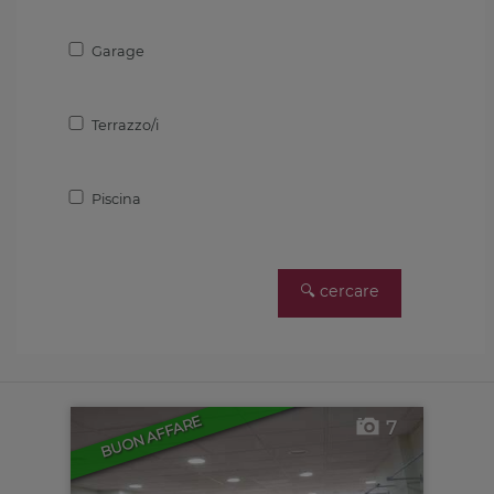
Garage
Terrazzo/i
Piscina
BUON AFFARE
7