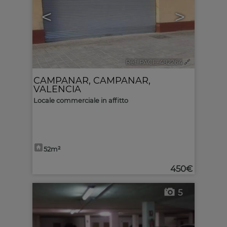
<
>
Ref. PACF-482264
🔗
CAMPANAR
,
CAMPANAR
,
VALENCIA
Locale commerciale in affitto
52m²
450€
5