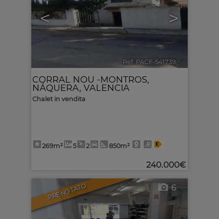
<
>
Ref. PACF-541739
🔗
CORRAL NOU -MONTROS
,
NÁQUERA
,
VALENCIA
Chalet in vendita
269m²
5
2
850m²
240.000€
PRENOTATO
6