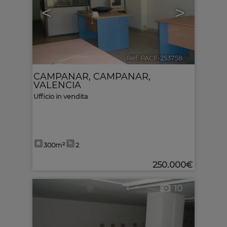
<
>
Ref. PACF-253758
🔗
CAMPANAR
,
CAMPANAR
,
VALENCIA
Ufficio in vendita
300m²
2
250.000€
10