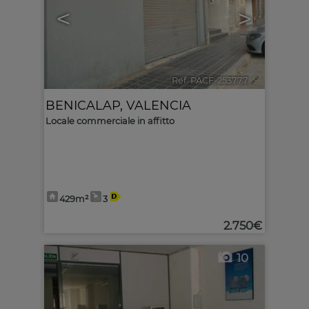
<
>
Ref. PACF-253777
🔗
BENICALAP
,
VALENCIA
Locale commerciale in affitto
429m²
3
2.750€
10