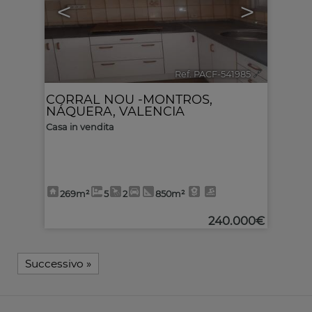
<
>
Ref. PACF-541985
🔗
CORRAL NOU -MONTROS
,
NÁQUERA
,
VALENCIA
Casa in vendita
269m²
5
2
850m²
240.000€
Successivo
»