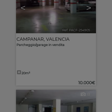
<
>
Ref. PACF-254905
🔗
CAMPANAR
,
VALENCIA
Parcheggio/garage in vendita
20m²
10.000€
8