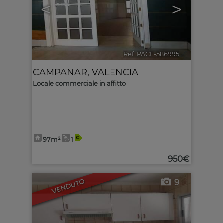
<
>
Ref. PACF-586995
🔗
CAMPANAR
,
VALENCIA
Locale commerciale in affitto
97m²
1
950€
9
VENDUTO