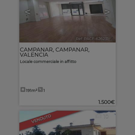
<
>
Ref. PACF-626231
🔗
CAMPANAR
,
CAMPANAR
,
VALENCIA
Locale commerciale in affitto
191m²
1
1.500€
10
VENDUTO