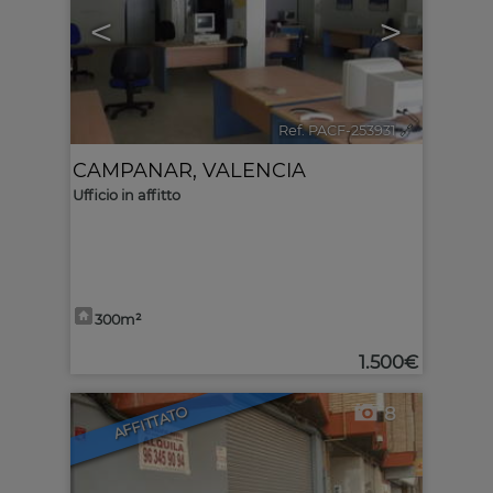
<
>
Ref. PACF-253931
🔗
CAMPANAR
,
VALENCIA
Ufficio in affitto
300m²
1.500€
8
AFFITTATO