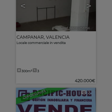
<
>
Ref. PACF-253756
🔗
CAMPANAR
,
VALENCIA
Locale commerciale in vendita
300m²
3
420.000€
OPPORTUNITÀ
2