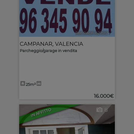
Ref. PACF-627512
🔗
CAMPANAR
,
VALENCIA
Parcheggio/garage in vendita
25m²
16.000€
8
IN AFFITTO