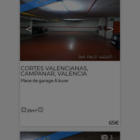
LOUER
<
>
Ref. PACF-442471
🔗
CORTES VALENCIANAS
,
CAMPANAR
,
VALENCIA
Place de garage À louer
25m²
65€
3