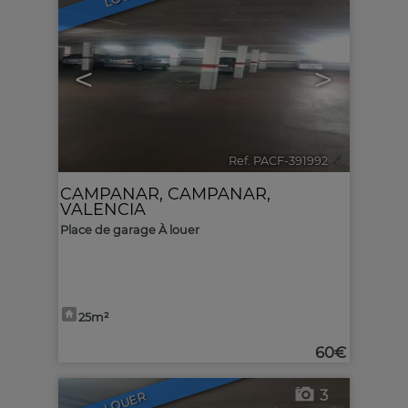
<
>
Ref. PACF-391992
🔗
CAMPANAR
,
CAMPANAR
,
VALENCIA
Place de garage À louer
25m²
60€
3
LOUER