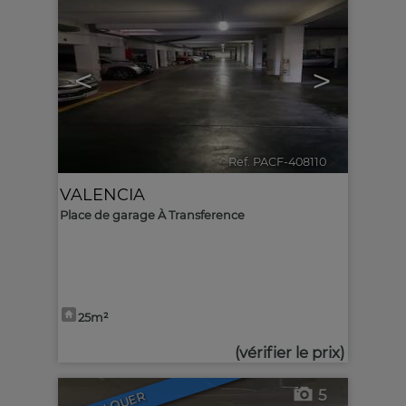
<
>
Ref. PACF-408110
🔗
VALENCIA
Place de garage À Transference
25m²
(vérifier le prix)
5
LOUER