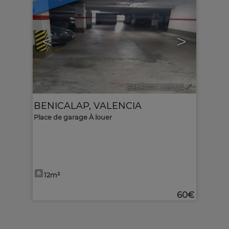
<
>
Ref. PACF-269734
🔗
BENICALAP
,
VALENCIA
Place de garage À louer
12m²
60€