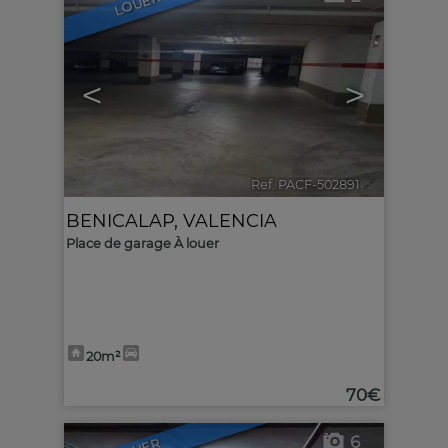
LOUER
<
>
Ref. PACF-502891
🔗
BENICALAP
,
VALENCIA
Place de garage À louer
20m²
70€
6