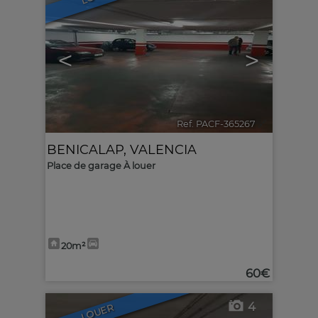
<
>
Ref. PACF-365267
🔗
BENICALAP
,
VALENCIA
Place de garage À louer
20m²
60€
4
LOUER