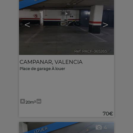
<
>
Ref. PACF-365265
🔗
CAMPANAR
,
VALENCIA
Place de garage À louer
20m²
70€
4
LOUER