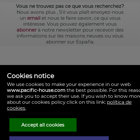
Vous ne trouvez pas ce que vous recherchez?
Nous avons plus
, S'il vous plaît envoyez-nous
un
email
et nous le faire savoir, ce qui vous
intéresse. Vous pouvez également vous
abonner
à notre newsletter pour recevoir des
informations sur les maisons neuves ou vous
abonner sur España.
Cookies notice
We use cookies to make your experience in our web
www.pacific-house.com
the best possible. For this reas
we ask you to accept their use. If you wish to know mor
about our cookies policy click on this link:
política de
cookies
.
Pacific House
Avda. Pio XII, Nº 1, escalera 5, 1º
46009 Valencia
Espagne
Accept all cookies
+34.963.459.094
+34.616.110.652