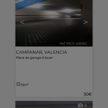
LOUER
<
>
Ref. PACF-426062
🔗
CAMPANAR
,
VALENCIA
Place de garage À louer
15m²
50€
6