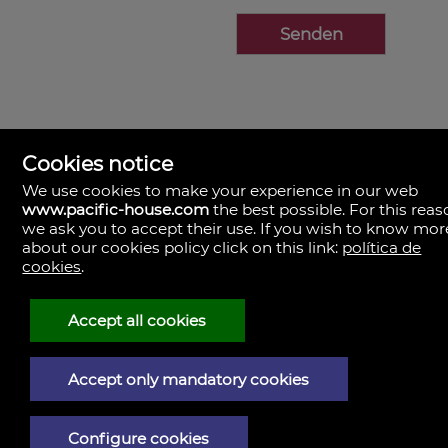
Cookies notice
We use cookies to make your experience in our web
www.pacific-house.com
the best possible. For this reas
we ask you to accept their use. If you wish to know mor
about our cookies policy click on this link:
política de
cookies
.
Pacific House
Avda. Pio XII, Nº 1, escalera 5, 1º
46009 Valencia
Spanien
Accept all cookies
+34.963.459.094
+34.616.110.652
Accept only mandatory cookies
Impressum
Datenschutzerklärung
Configure cookies