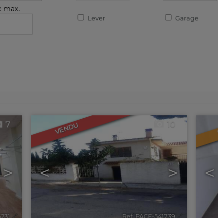
x max.
Lever
Garage
7
10
VENDU
>
<
>
<
6231
🔗
Ref. PACF-541739
🔗