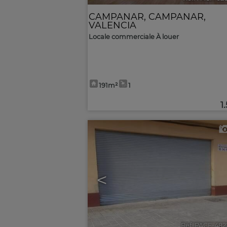
CAMPANAR
,
CAMPANAR
,
VALENCIA
Locale commerciale À louer
191m²
1
1
<
Ref. PACF-482