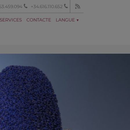
63.459.094
+34.616.110.652
SERVICES
CONTACTE
LANGUE