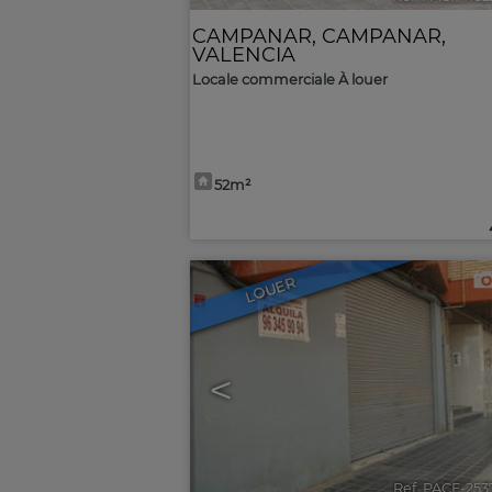
CAMPANAR
,
CAMPANAR
,
VALENCIA
Locale commerciale À louer
52m²
LOUER
<
Ref. PACF-25