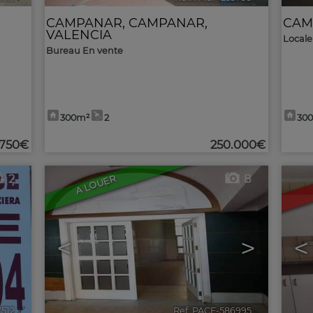
CAMPANAR
,
CAMPANAR
,
CAM
VALENCIA
Locale
Bureau En vente
300m²
2
30
.750€
250.000€
2
8
A LOUER
<
>
<
7512
🔗
Ref. PACF-586995
🔗