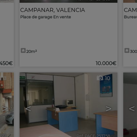
CAMPANAR
,
VALENCIA
CAM
Place de garage En vente
Bureau
20m²
30
450€
10.000€
8
10
>
<
>
<
3777
🔗
Ref. PACF-253758
🔗