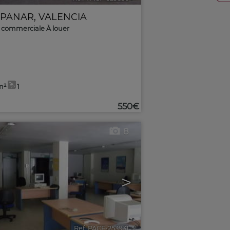
PANAR
,
VALENCIA
 commerciale À louer
m²
1
550€
8
>
Ref. PACF-253931
🔗