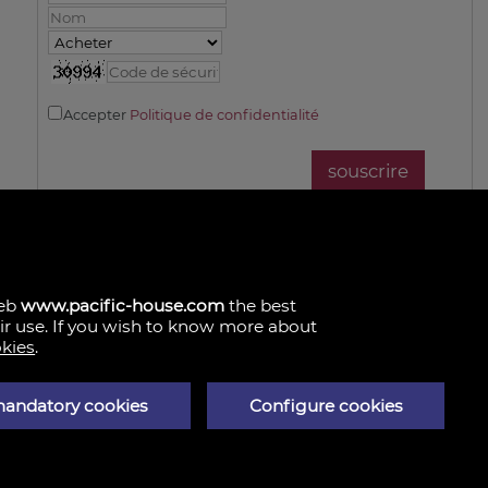
Accepter
Politique de confidentialité
web
www.pacific-house.com
the best
eir use. If you wish to know more about
okies
.
mandatory cookies
Configure cookies
scalera 5, 1º