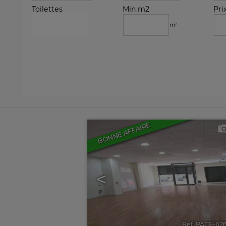
Toilettes
Min.m2
Pri
m²
BONNE AFFAIRE
<
Ref. PACF-62