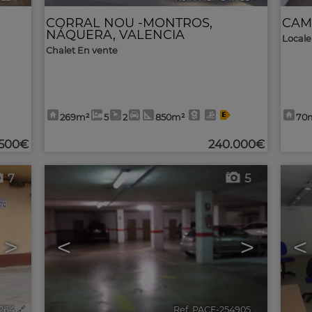
CORRAL NOU -MONTROS
,
CAM
NÁQUERA
,
VALENCIA
Locale
Chalet En vente
269m²
5
2
850m²
70
.500€
240.000€
7
5
>
<
>
<
264
🔗
Ref. PACF-254905
🔗