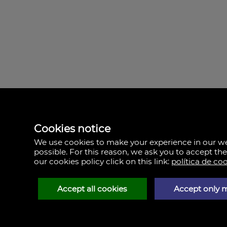
Cookies notice
We use cookies to make your experience in our 
possible. For this reason, we ask you to accept th
our cookies policy click on this link:
política de co
Accept all cookies
Accept only 
Pacific House
Avda. Pio XII, Nº 1, e
46009 Valencia
Espagne