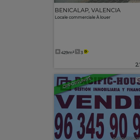
BENICALAP
,
VALENCIA
Locale commerciale À louer
429m²
3
2
OPPORTUNITÉ
Ref. PACF-62