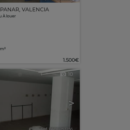
PANAR
,
VALENCIA
 À louer
0m²
1.500€
10
>
Ref. PACF-253756
🔗