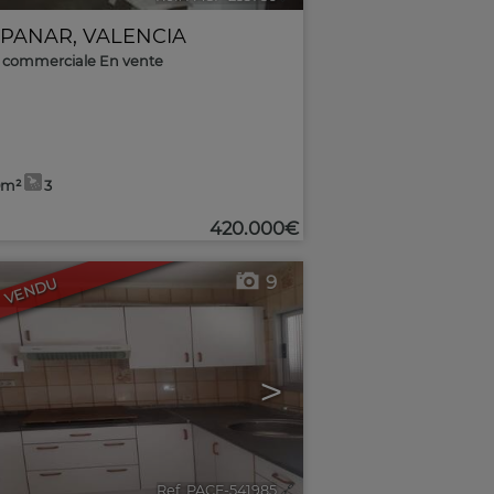
PANAR
,
VALENCIA
 commerciale En vente
0m²
3
420.000€
9
VENDU
>
Ref. PACF-541985
🔗