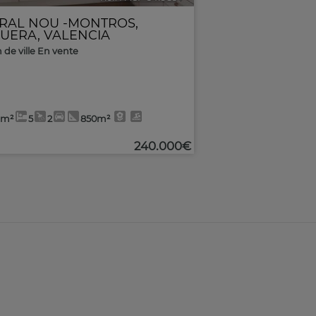
RAL NOU -MONTROS
,
UERA
,
VALENCIA
 de ville En vente
9m²
5
2
850m²
240.000€