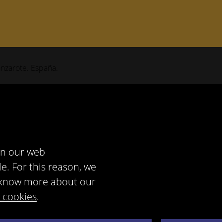
anzarote. España.
in our web
e. For this reason, we
to know more about our
e cookies
.