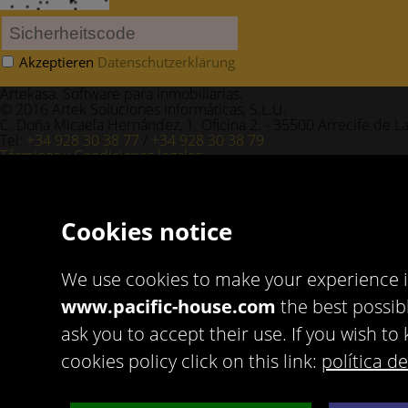
Akzeptieren
Datenschutzerklärung
Artekasa. Software para inmobiliarias.
© 2016 Artek Soluciones Informáticas, S.L.U.
C. Doña Micaela Hernández, 1. Oficina 2. - 35500 Arrecife de L
Tel:
+34 928 30 38 77
/
+34 928 30 38 79
Términos y Condiciones legales
Política de privacidad
Cookies notice
We use cookies to make your experience 
www.pacific-house.com
the best possibl
ask you to accept their use. If you wish 
cookies policy click on this link:
política d